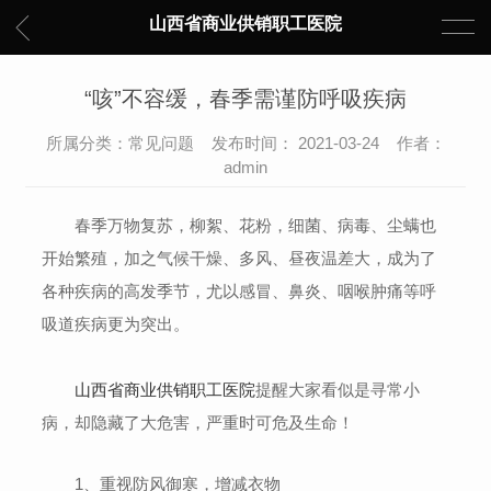
山西省商业供销职工医院
“咳”不容缓，春季需谨防呼吸疾病
所属分类：常见问题 发布时间： 2021-03-24 作者：
admin
春季万物复苏，柳絮、花粉，细菌、病毒、尘螨也
开始繁殖，加之气候干燥、多风、昼夜温差大，成为了
各种疾病的高发季节，尤以感冒、鼻炎、咽喉肿痛等呼
吸道疾病更为突出。
山西省商业供销职工医院
提醒大家
看似是寻常小
病，却隐藏了大危害，严重时可危及生命！
1、重视防风御寒，增减衣物