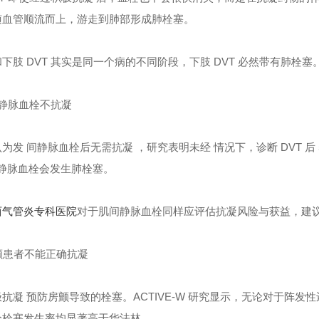
随血管顺流而上，游走到肺部形成肺栓塞。
下肢 DVT 其实是同一个病的不同阶段，下肢 DVT 必然带有肺栓塞
静脉血栓不抗凝
为发 间静脉血栓后无需抗凝 ，研究表明未经 情况下，诊断 DVT 后 5
肌间静脉血栓会发生肺栓塞。
西气管炎专科医院
对于肌间静脉血栓同样应评估抗凝风险与获益，建议
颤患者不能正确抗凝
抗凝 预防房颤导致的栓塞。ACTIVE-W 研究显示，无论对于阵
栓栓塞发生率均显著高于华法林。