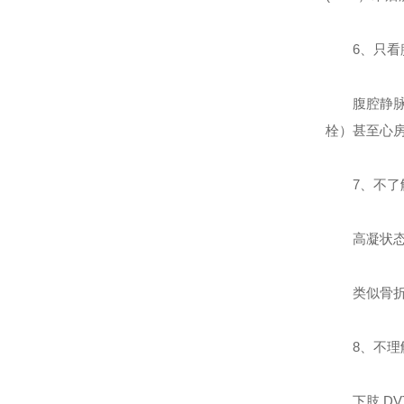
6、
只看
腹腔静
栓）甚至心
7、
不了
高凝状
类似骨
8、
不理
下肢 D