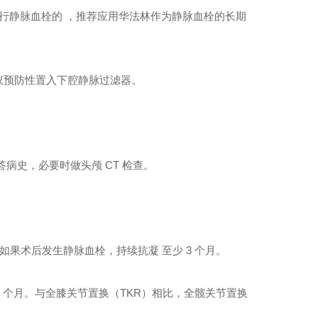
进行静脉血栓的 ，推荐应用华法林作为静脉血栓的长期
议预防性置入下腔静脉过滤器。
病史，必要时做头颅 CT 检查。
。如果术后发生静脉血栓，持续抗凝 至少 3 个月。
 3 个月。与全膝关节置换（TKR）相比，全髋关节置换