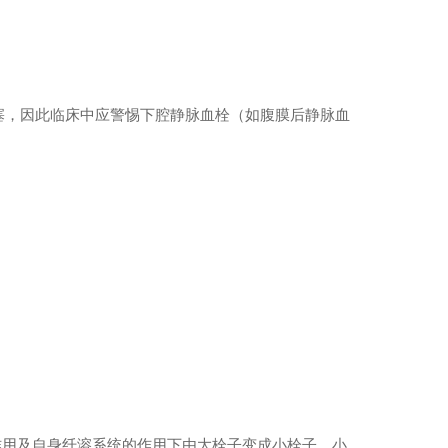
塞，因此临床中应警惕下腔静脉血栓（如腹膜后静脉血
的作用及自身纤溶系统的作用下由大栓子变成小栓子，小