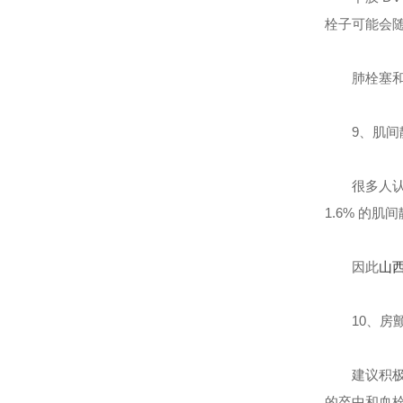
栓子可能会
肺栓塞和
9、
肌间
很多人认
1.6% 的
因此
山
10、
房
建议积极
的卒中和血