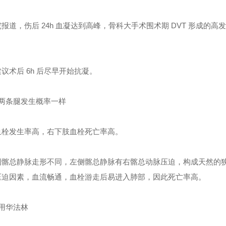
报道，伤后 24h 血凝达到高峰，骨科大手术围术期 DVT 形成的高发
议术后 6h 后尽早开始抗凝。
两条腿发生概率一样
血栓发生率高，右下肢血栓死亡率高。
科
骨科
侧髂总静脉走形不同，左侧髂总静脉有右髂总动脉压迫，构成天然的
压迫因素，血流畅通，血栓游走后易进入肺部，因此死亡率高。
用华法林