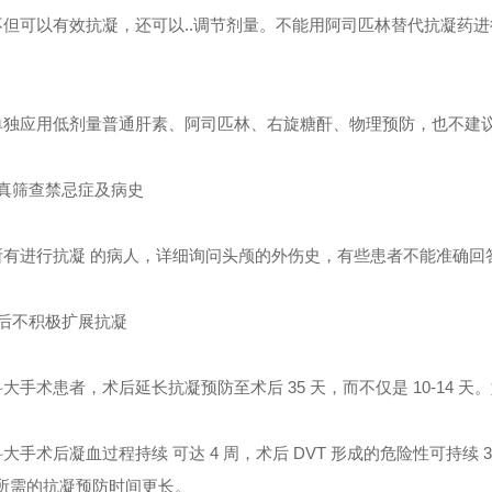
不但可以有效抗凝，还可以..调节剂量。不能用阿司匹林替代抗凝药
单独应用低剂量普通肝素、阿司匹林、右旋糖酐、物理预防，也不建
真筛查禁忌症及病史
有进行抗凝 的病人，详细询问头颅的外伤史，有些患者不能准确回答
后不积极扩展抗凝
大手术患者，术后延长抗凝预防至术后 35 天，而不仅是 10-14 天
大手术后凝血过程持续 可达 4 周，术后 DVT 形成的危险性可持续
后所需的抗凝预防时间更长。