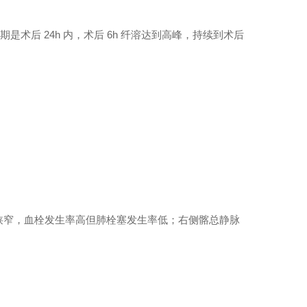
期是术后 24h 内，术后 6h 纤溶达到高峰，持续到术后
体检科
狭窄，血栓发生率高但肺栓塞发生率低；右侧髂总静脉