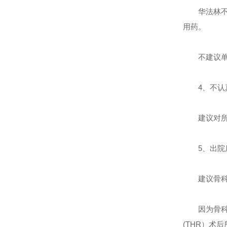
华法林
用药。
不建议
4、
不认
建议对所
5、
出院
建议骨科
因为骨科
(THR）术