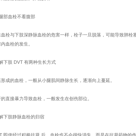
腿部血栓不看腹部
脉血栓与下肢深静脉血栓的危害一样，栓子一旦脱落，可能导致肺栓
房内血栓的发生。
解下肢 DVT 有两种生长方式
态形成的血栓，一般从小腿肌间静脉生长，逐渐向上蔓延。
折的直接暴力导致血栓，一般发生在创伤部位。
解下肢静脉血栓的归宿
VT 即使经过积极抗凝 后，血栓也不会很快消失，而是在抗凝药物