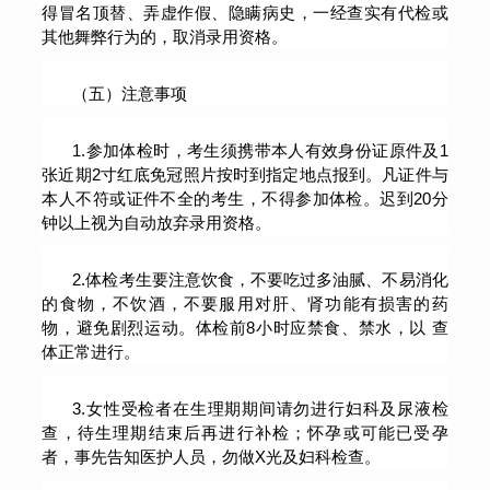
得冒名顶替、弄虚作假、隐瞒病史，一经查实有代检或
其他舞弊行为的，取消录用资格。
（五）注意事项
1.参加体检时，考生须携带本人有效身份证原件及1
张近期2寸红底免冠照片按时到指定地点报到。凡证件与
本人不符或证件不全的考生，不得参加体检。迟到20分
钟以上视为自动放弃录用资格。
2.体检考生要注意饮食，不要吃过多油腻、不易消化
的食物，不饮酒，不要服用对肝、肾功能有损害的药
物，避免剧烈运动。体检前8小时应禁食、禁水，以 查
体正常进行。
3.女性受检者在生理期期间请勿进行妇科及尿液检
查，待生理期结束后再进行补检；怀孕或可能已受孕
者，事先告知医护人员，勿做X光及妇科检查。