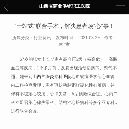
山西省商业供销职工医院
“一站式”联合手术，解决患者烦“心”事！
所属分类：行业资讯 发布时间： 2021-03-29 作者：
admin
67岁的张女士长期患有高血压3级（极高危）、高脂
血症等疾病，1个多月前，反复出现活动后胸闷、憋气不
适。她来到
山西气管炎专科医院
心血管病医学部心血管
内二科检查发现，患有冠状动脉粥样硬化性心脏病，并
伴有不稳定心绞痛，心律失常，A型预激综合征。心内二
科立即召集心律失常科、结构性心脏病科等多个亚专科..
进行联合会诊。