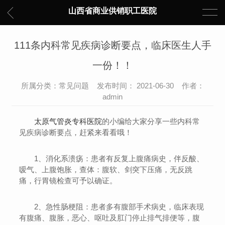
山西省商业供销职工医院
111条内科常见疾病诊断要点，临床医生人手
一份！！
所属分类：常见问题 发布时间： 2021-06-30 作者：
admin
太原气管炎专科医院
的小编给大家分享一些内科常
见疾病诊断要点，赶紧来看看哦！
1、消化系溃疡：患者有反复上腹痛病史，伴反酸、
嗳气、上腹饱胀，查体：腹软、剑突下压痛，无反跳
痛，行胃镜检查可予以确证。
2、急性肠梗阻：患者多有腹部手术病史，临床表现
有腹痛、腹胀，恶心、呕吐及肛门停止排气排便等，腹