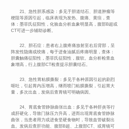
21、急性胆系感染：多见于胆道结石、胆道肿瘤等
梗阻等原因引起，临床表现为发热、腹痛、黄疸，查
体：墨菲氏征阳性，化验血分析血象明显高，腹部B超或
CT可进一步辅助诊断。
22、胆石症：患者右上腹疼痛放射至右后背部，呈
阵发性隐痛或绞痛，每于进食油腻后疼痛明显，查体：
胆囊触痛征阳性，墨菲氏征阳性，腹软。血分析检查血
象增高，行上腹部CT检查提示胆囊结石。
23、急性胃粘膜撕裂：多见于各种原因引起的剧烈
呕吐，引起胃内压增高，继而喷门粘膜撕裂，引起胃大
量，多次出血，发病后查胃镜可明确病因。
24、胃底食管静脉曲张出血：多见于各种肝炎等行
成肝硬化，导致门脉压力升高，进而出现胃底食管静脉
曲张，当患者用力或进食坚硬食物时，导致血管破裂出
血。发病后查肝功能、腹部B超、上腹部CT、或胃镜可