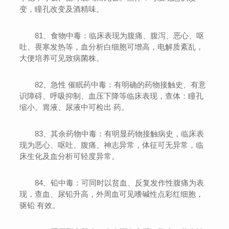
变，瞳孔改变及酒精味。
81、食物中毒：临床表现为腹痛、腹泻、恶心、呕
吐、畏寒发热等，血分析白细胞可增高，电解质紊乱，
大便培养可见致病菌株。
82、急性 催眠药中毒：有明确的药物接触史、有意
识障碍、呼吸抑制、血压下降等临床表现，查体：瞳孔
缩小。胃液、尿液中可检出 药。
83、其余药物中毒：有明显药物接触病史，临床表
现为恶心、呕吐、腹痛、神志异常，体征可无异常，临
床生化及血分析可轻度异常。
84、铅中毒：可同时以贫血、反复发作性腹痛为表
现，查血、尿铅升高，外周血可见嗜碱性点彩红细胞，
驱铅 有效。