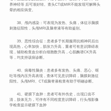
养神经等 后可渐好转。查头CT或MIR不能发现可解释头
晕的相应病变。
38、颅内感染：可表现为发热、头痛，体征示脑膜
刺激征阳性，头颅MRI及脑脊液等有助鉴别。
39、恶性综合征：患者多于长期服用抗精神药后出
现高热，心率加快，肌张力升高，重者可有意识障碍表
现，辅助检查血分析白细胞数升高，心肌酶谱CK升高
等，均支持该病诊断。
40、病毒性脑炎：患者多有发热、头痛、恶心、呕
吐等颅内压升高表现，查体可见意识障碍，脑膜刺激征
阳性。头颅MRI、CT或脑脊液检查有助于明确诊断。
41、硬膜下血肿：患者可有外伤史，出现口齿不
清，肢体无力，可伴有不同程度意识障碍，行头颅影像
学检查提示硬膜下血肿