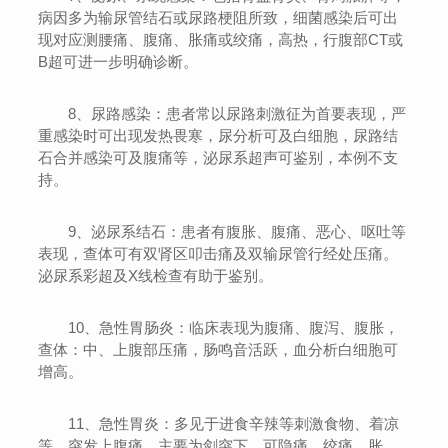
病因多为输尿管结石或尿路梗阻所致，细菌感染后可出
现对应测腰痛、腹痛、胀痛或绞痛，高热，行腹部CT或
B超可进一步明确诊断。
8、尿路感染：患者常以尿路刺激征为首要表现，严
重感染时可出现发热畏寒，尿分析可及白细胞，尿路结
石合并感染可及腹痛等，泌尿系超声可鉴别，本例不支
持。
9、泌尿系结石：患者有腹胀、腹痛、恶心、呕吐等
表现，查体可有双肾区叩击痛及双输尿管行经处压痛。
泌尿系彩超及X线检查有助于鉴别。
10、急性胃肠炎：临床表现为腹痛、腹泻、腹胀，
查体：中、上腹部压痛，肠鸣音活跃，血分析白细胞可
增高。
11、急性胃炎：多见于进食辛辣等刺激食物、着凉
等，突发上腹痛，主要为剑突下，可隐痛、绞痛、胀