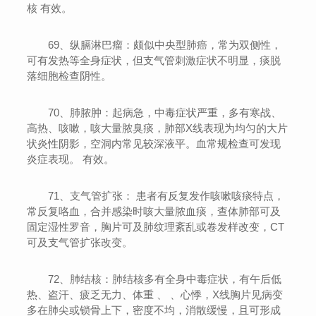
核 有效。
69、纵膈淋巴瘤：颇似中央型肺癌，常为双侧性，
可有发热等全身症状，但支气管刺激症状不明显，痰脱
落细胞检查阴性。
70、肺脓肿：起病急，中毒症状严重，多有寒战、
高热、咳嗽，咳大量脓臭痰，肺部X线表现为均匀的大片
状炎性阴影，空洞内常见较深液平。血常规检查可发现
炎症表现。 有效。
71、支气管扩张： 患者有反复发作咳嗽咳痰特点，
常反复咯血，合并感染时咳大量脓血痰，查体肺部可及
固定湿性罗音，胸片可及肺纹理紊乱或卷发样改变，CT
可及支气管扩张改变。
72、肺结核：肺结核多有全身中毒症状，有午后低
热、盗汗、疲乏无力、体重 、 、心悸，X线胸片见病变
多在肺尖或锁骨上下，密度不均，消散缓慢，且可形成