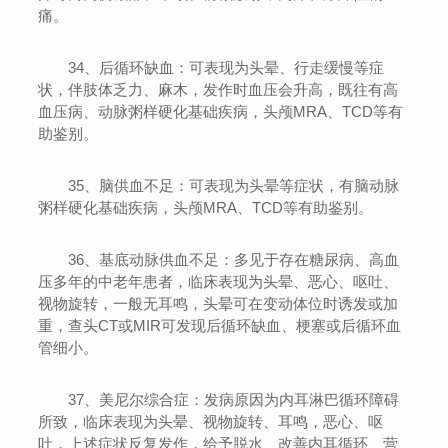
痛。
34、后循环缺血：可表现为头晕、行走缓慢等症
状，伴肢体乏力、麻木，发作时血压会升高，既往有高
血压病、动脉粥样硬化基础疾病，头颅MRA、TCD等有
助鉴别。
35、脑供血不足：可表现为头晕等症状，有脑动脉
粥样硬化基础疾病，头颅MRA、TCD等有助鉴别。
36、基底动脉供血不足：多见于存在糖尿病、高血
压多年的中老年患者，临床表现为头晕、恶心、呕吐、
视物旋转，一般无耳鸣，头晕可在变动体位时诱发或加
重，查头CT或MIR可发现后循环缺血、梗塞或后循环血
管细小。
37、美尼尔综合症：发病原因为内耳淋巴循环障碍
所致，临床表现为头晕、视物旋转、耳鸣，恶心、呕
吐，上述症状反复发作，给予脱水、改善内耳循环、营