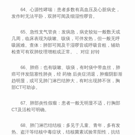
64、心源性哮喘：患者多数有高血压及心脏病史，
发作时无法平卧，双肺可闻及细湿性啰音。
65、急性支气管炎：发病急，病史较短一般数天或
几周，临床表现为咳嗽、咳痰，可伴发热，但一般无呼
吸困难。查体：肺部可闻及干湿啰音或呼吸音粗，辅助
检查可有双肺纹理增粗或正常。 、对症 好转
66、肺癌：也有咳嗽、咳痰，有时痰中带血丝，肺
癌可伴发阻塞性肺炎，经 药物 后炎症消退，肿瘤阴影渐
趋明显，或可见肺门淋巴结肿大，有时出现肺不张，胸
部CT可助诊。
67、肺部炎性假瘤：患者一般无明显不适，行胸部
CT及活检可明确。
68、肺门淋巴结结核：多见于儿童、青年，多有发
热、盗汗等结核中毒症状，结核菌素试验常阳性，抗结