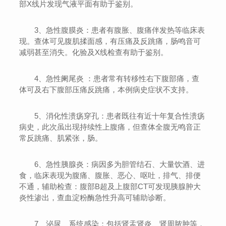
部X线片发现气液平面有助于鉴别。
3、急性腹膜炎：患者有腹胀、腹痛伴发热等临床表
现。查体可见腹肌揉面感，有压痛及反跳痛，肠鸣音可
减弱甚至消失。化验及X线检查有助于鉴别。
4、急性阑尾炎 ：患者常有转移性右下腹部痛，查
体可及右下腹部压痛反跳痛，本例病史症状不支持。
5、消化性溃疡穿孔：患者既往有近十年复合性溃疡
病史，此次虽出现持续性上腹痛，但查体全腹无鸣音正
常反跳痛、肌紧张，肠。
6、急性胰腺炎：病因多为胆管结石、大量饮酒、进
食，临床表现为腹痛、腹胀、恶心、呕吐，排气、排便
不通，辅助检查：腹部B超及上腹部CT可发现胰腺肿大
炎性渗出，查血淀粉酶急性升高可辅助诊断。
7、泌尿、系统感染：包括肾盂肾炎、肾周脓肿等，