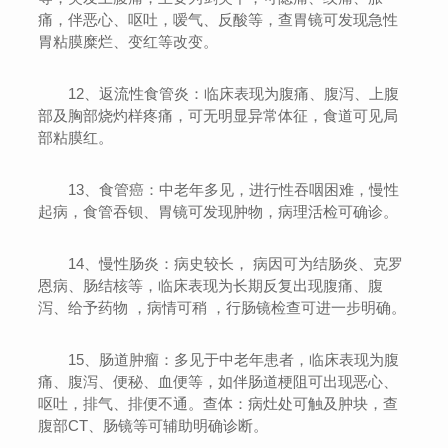
痛，伴恶心、呕吐，嗳气、反酸等，查胃镜可发现急性
胃粘膜糜烂、变红等改变。
12、返流性食管炎：临床表现为腹痛、腹泻、上腹
部及胸部烧灼样疼痛，可无明显异常体征，食道可见局
部粘膜红。
13、食管癌：中老年多见，进行性吞咽困难，慢性
起病，食管吞钡、胃镜可发现肿物，病理活检可确诊。
14、慢性肠炎：病史较长， 病因可为结肠炎、克罗
恩病、肠结核等，临床表现为长期反复出现腹痛、腹
泻、给予药物 ，病情可稍 ，行肠镜检查可进一步明确。
15、肠道肿瘤：多见于中老年患者，临床表现为腹
痛、腹泻、便秘、血便等，如伴肠道梗阻可出现恶心、
呕吐，排气、排便不通。查体：病灶处可触及肿块，查
腹部CT、肠镜等可辅助明确诊断。