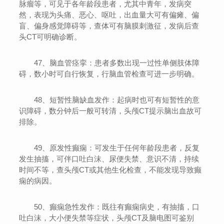
脉瘤等，可见于各年龄段患者，尤其中青年，发病突
然，表现为头痛、恶心、呕吐，出血量大可有偏瘫、偏
盲、偏身感觉障碍等，查体可有脑膜刺激征，发病后查
头CT可明确诊断。
47、脑血管痉挛：患者多数出现一过性单侧肢体障
碍，数小时可自行恢复，行脑血管检查可进一步明确。
48、短暂性脑缺血发作：起病时也可有短暂性的意
识障碍，数分钟后一般可转清，头颅CT提示脑出血故可
排除。
49、原发性癫痫：可发生于任何年龄段患者，反复
发生抽搐，可伴口吐白沫、尿便失禁、意识不清，持续
时间不等，查头颅CT或其他生化检查，不能发现导致癫
痫的病因。
50、癫痫急性发作：既往有癫痫病史，有抽搐，口
吐白沫，大小便失禁等症状，头颅CT及脑电图可鉴别