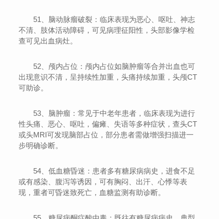
51、脑动脉瘤破裂：临床表现为恶心、呕吐、神志
不清、肢体活动障碍，可见病理征阳性，头部影像学检
查可见出血病灶。
52、颅内占位：颅内占位如脑肿瘤等合并出血也可
出现意识不清，呈持续性加重，头痛持续加重，头颅CT
可助诊。
53、脑肿瘤：常见于中老年患者，临床表现为进行
性头痛、恶心、呕吐，偏瘫、失语等多种症状，查头CT
或头MRI可发现脑部占位，部分患者需做增强扫描进一
步明确诊断。
54、低血糖昏迷：患者多有糖尿病病史，进食不足
或有感染、腹泻等诱因，可有胸闷、出汗、心悸等表
现，重者可昏迷致死亡，血糖监测有助诊断。
55、糖尿病酮症酸中毒：既往有糖尿病病史，典型