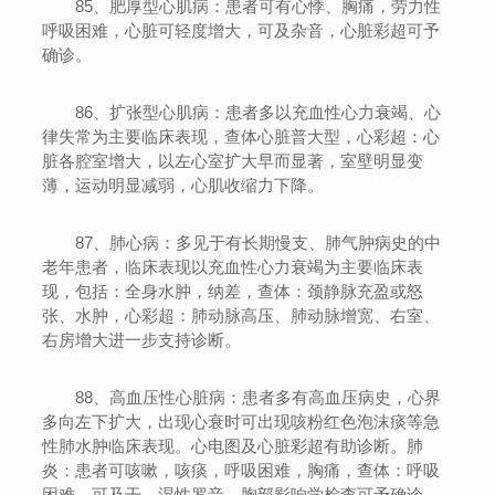
85、肥厚型心肌病：患者可有心悸、胸痛，劳力性
呼吸困难，心脏可轻度增大，可及杂音，心脏彩超可予
确诊。
86、扩张型心肌病：患者多以充血性心力衰竭、心
律失常为主要临床表现，查体心脏普大型，心彩超：心
脏各腔室增大，以左心室扩大早而显著，室壁明显变
薄，运动明显减弱，心肌收缩力下降。
87、肺心病：多见于有长期慢支、肺气肿病史的中
老年患者，临床表现以充血性心力衰竭为主要临床表
现，包括：全身水肿，纳差，查体：颈静脉充盈或怒
张、水肿，心彩超：肺动脉高压、肺动脉增宽、右室、
右房增大进一步支持诊断。
88、高血压性心脏病：患者多有高血压病史，心界
多向左下扩大，出现心衰时可出现咳粉红色泡沫痰等急
性肺水肿临床表现。心电图及心脏彩超有助诊断。肺
炎：患者可咳嗽，咳痰，呼吸困难，胸痛，查体：呼吸
困难，可及干、湿性罗音，胸部影响学检查可予确诊，