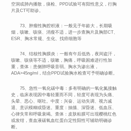
空洞或肺内播散，痰检、PPD试验可有阳性意义，行胸
片及CT可助诊。
73、肿瘤性胸腔积液：一般见于年龄大，长期吸
烟，咳嗽、咳痰、消瘦不适，进一步查胸片及胸部CT、
ESR、胸水常规、生化、找癌细胞等
74、结核性胸膜炎：一般有午后低热，夜间盗汗，
咳嗽、咳痰等不适，咳嗽，胸痛，呼吸困难进行性加
重，查体：患侧肺呼吸音弱。胸水为渗出液，
ADA>45ng/ml，结合PPD试验胸水检查可予明确诊断。
75、急性一氧化碳中毒：多有明确的一氧化氮接触
史，临床表现因中毒轻重而不同，轻度可表现为头痛、
头晕、恶心、呕吐。中度：兴奋、运动失调、视力减
退、意识模糊或昏迷。重度：抽搐、深昏迷、低血压、
心律失常和呼吸衰竭。查体：皮肤粘膜可出现樱桃红色
或发绀，查血液碳氧血红蛋白定性阳性可辅助明确诊
断。