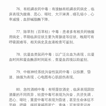
76、有机磷农药中毒：有接触有机磷农药病史，临
床表现为腹痛、恶心、呕吐、大汗淋漓，瞳孔缩小，心
率减慢，血胆碱脂酶下降。
77、除草剂（百草枯）中毒：患者多有相关药物服
用病史，早期临床症状主要为胃肠道等症状。晚期可有
呼吸困难等。相关病史及血液检查可鉴别。
78、抗凝血类鼠药中毒：以广泛出血为表现，出凝
血时间和凝血酶原时间延长，查凝血四项以助鉴别。
79、中枢神经系统兴奋性鼠药中毒：以惊厥、昏
迷、抽搐为表现，心电图有心肌损伤表现。
80、急性酒精中毒：有明显饮酒史，临床表现因饮
酒量的不同而异，轻度中毒可表现为兴奋，共济失调，
恶心、呕吐，重度中毒可表现为昏迷，甚至生命体征不
平稳，呼吸、循环衰竭而死亡。查体：可发现意识改