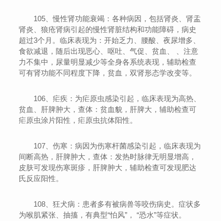
105、慢性肾功能衰竭：各种病因，包括肾炎、肾盂
肾炎、狼疮肾病引起的慢性肾脏结构和功能障碍，病史
超过3个月。临床表现为：开始乏力、腰酸、夜尿增多、
食欲减退，随后出现恶心、呕吐、气促、贫血、 、注意
力不集中，尿量明显减少等全身各系统表现，辅助检查
可有肾功能不同程度下降，贫血，双肾形态学改变等。
106、疟疾：为疟原虫感染引起，临床表现为高热、
贫血、肝脾肿大，查体：贫血貌，肝脾大，辅助检查可
疟原虫涂片阳性，疟原虫抗体阳性。
107、伤寒：病因为伤寒杆菌感染引起，临床表现为
间断高热，肝脾肿大，查体：发热时脉律无明显增高，
皮肤可发现伤寒斑疹，肝脾肿大，辅助检查可发现肥达
氏反应阳性。
108、狂犬病：患者多有被病兽等咬伤病史。症状多
为喉肌紧张、抽搐，有典型“怕风”， “恐水”等症状。