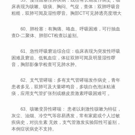
床表现为咳嗽、咳痰、胸闷、气促，查体：双肺呼吸音
粗糙，双肺可闻及湿性啰音。胸部CT可见肺透亮度增大
60、肺栓塞：有胸痛、咯血、呼吸困难，可行抽血
查D-二聚体、肺部CT检查以鉴别。
61、急性呼吸窘迫综合症：临床表现为突发性呼吸
困难及窘迫、低氧血症，体征双肺可闻及明显湿性啰
音，胸部影像学检查可见肺水肿。
62、支气管哮喘：多有支气管哮喘发作病史，青年
患者多见，双肺可及大量哮鸣音，多咳白色泡沫粘液
痰，应用支气管扩张剂或糖皮质激素呼吸困难可 。
63、咳嗽变异性哮喘： 患者以刺激性咳嗽为特征，
灰尘、油烟、冷空气等容易诱发，常有家庭或个人过敏
疾病史，对抗生素 无效，支气管激发实验阳性可鉴别，
本例症状病史不支持。