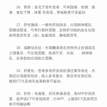
16、胃癌：多见于老年患者，可有隐痛、绞痛、胀
痛，食欲下降，体重 等表现，胃镜检查可资鉴别
17、肝性脑病：一般有肝病病史，出现精神紊乱、
昏睡或昏迷，可有扑翼样震颤，反映肝功能的血生化指
标明显异常及（或）血氨增高，脑电图异常。
18、戒断综合征：长期酗酒者在突然停止饮酒或见
少酒量后，可出现震颤、焦虑不安、兴奋、 ，精神错
乱，全身肌肉出现粗大震颤。
19、肝硬化：患者多有肝炎或饮酒过量等病史，长
期后出现腹部包块，病人多有腹水、黄疸等全身症状。
腹部CT片及相关血液检查可鉴别。
20、肝癌：有腹胀、肝区疼痛表现，查AFP升高明
显，超声或CT可发现病变，行AFP、上腹部CT及病理活
检可明确诊断