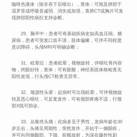
咖啡色液体（除非吞下后呕出），查体：可闻及肺部干
湿罗音或呼吸音减弱、消失或加强，查肺CT或胸片可发
现肺部阳性病灶支持诊断。
29、脑卒中：患者可有基础疾病史如高血压病、糖
尿病，患者可突发口齿不清，肢体偏瘫，可伴不同程度
意识障碍，头颅MRI可明确诊断；
31、眩晕症：患者眩晕，视物旋转，伴呕吐胃内容
物，闭眼好转，查体：可有眼颤，神经系统体格检查无
阳性发现，行头颅CT检查无异常。
32、颈源性头晕：起病时可出现眩晕，可伴视物旋
转及恶心呕吐，可反复发作，可有颈部疼痛不适，行颈
部X线可助诊。
33、丛集性头痛：此病多见于男性，发病年龄在30
岁左右，头痛呈周期性，突然发作，开始于一侧眼眶，
并可向同侧颞部、下颌、前额放射，为深在爆炸性剧