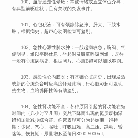
100、血管迷走性晕厥：常被情绪或直立体位介导，
有典型前驱症状，且有关联的突发事件。
101、心包积液：可有颈静脉怒张、肝大、下肢水
肿，根据病史，超声心动图检查可鉴别。
102、急性心源性肺水肿：一般起病较急，胸闷、气
促明显，难以平卧休息，坐起时及吸氧呼吸困难 ，既往
一般有心脏病病史。根据胸片、心脏B超可以加以鉴别。
103、感染性心内膜炎：有基础心脏病史，出现发热
或新的心脏杂音时应高度怀疑此病，行心脏彩超可发现
赘生物，血培养阳性等有助鉴别。
104、急性肾功能不全：各种原因引起的肾功能在短
时间内（几小时至几周）突然下降而出现的氮质废物滞
留和尿量减少综合征。临床表现可分为起始期、维持
期：少尿、恶心、呕吐，呼吸困难、高血压、躁动、昏
迷等。恢复期：尿量增多至每日3000-5000ml。