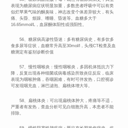
表现为糖尿病症状明显加重，多数患者呼吸中可以有类
似烂苹果气味的酮臭味，神志改变个体差异较大，有头
痛、头昏、烦躁、嗜睡、昏迷等。血糖多大于
16.65mmol/L，血尿酮体阳性或强阳性。
56、糖尿病高渗性昏迷：多有糖尿病史，有多饮多
食多尿等症状，血糖常升高至30mol/l，头颅CT检查及血
糖测定有鉴别诊断价值
57、慢性咽喉炎：慢性咽喉炎，多因机体抵抗力下
降，反复出现各种细菌或病毒感染所致炎症反应，临床
表现为咽喉肿痛，吞咽困难，有时可伴发热，口腔视诊
可发现咽充血，淋巴滤泡、扁桃体增大等。
58、扁桃体炎：可出现扁桃体肿大，疼痛等不适，
严重者有发热，查血分析可见白细胞升高，本患者不能
排除。
59、慢性阻塞性肺疾病：既往有长期发作病史，临