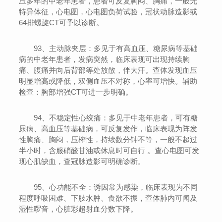
压多年的中老年患者，患者可反复胸闷、胸痛，一般无
特异体征，心电图，心电图负荷试验，冠状动脉造影或
64排螺旋CT可予以诊断。
93、主动脉夹层：多见于有高血压、糖尿病等基础
病的中老年患者，发病突然，临床表现可出现持续胸
痛、腹痛并向后背部等处放散，伴大汗。查体发现血压
明显增高或降低，双侧血压不对称，心率可增快。辅助
检查：胸部增强CT可进一步明确。
94、不稳定性心绞痛：多见于中老年患者，可有糖
尿病、高血压等基础病，可反复发作，临床表现为阵发
性胸痛、胸闷，压榨性，持续数分钟不等，一般不超过
半小时，含服硝酸甘油或休息时可自行 。查心电图可发
现心肌缺血，查冠脉造影可明确诊断。
95、心功能不全：诱因常为感染，临床表现为不同
程度呼吸困难、下肢水肿、食欲不振，查体肺内可闻及
湿性啰音，心脏彩超射血分数下降。