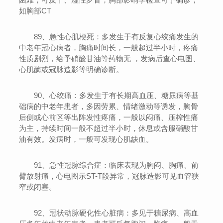
如胸部CT
89、急性心肌梗死：多发生于有反复心绞痛发生的
中老年冠心病者，胸痛时间长，一般超过半小时，疼痛
性质剧烈，给予硝酸甘油等药物无 ，发病后查心电图、
心肌酶或冠脉造影等明确诊断。
90、心绞痛：多发生于有长期高血压、糖尿病等基
础病的中老年患者，多因劳累、情绪激动等诱发，胸骨
后侧或心前区等出阵发性疼痛，一般以闷痛、压榨性痛
为主，持续时间一般不超过半小时，休息或含服硝酸甘
油有效。发病时，一般可发现心肌缺血。
91、急性冠脉综合症：临床表现为胸闷、胸痛、前
臂放射痛，心电图示ST-T段异常，冠脉造影可见血管狭
窄或闭塞。
92、冠状动脉硬化性心脏病：多见于糖尿病、高血