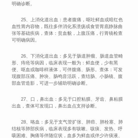
明确诊断。
25、上消化道出血：患者腹痛，呕吐鲜血或暗红色
血性胃内容物，既往多伴消化系溃疡或食管胃底静脉曲
张等基础疾病，查体：贫血貌，上腹压痛，行胃镜检查
可明确病因。
26、下消化道出血：多见于肠道肿瘤、肠道血管畸
形、痔疮等病因，临床表现一般为：鲜血便，少有黑
便、呕血或咖啡样液体，可伴腹痛、肠形。查体：可发
现腹部压痛、肿块、肠鸣音活跃，查结肠、小肠镜、腹
部血管造影，可进一步辅助明确诊断。
27、口，鼻出血：多见于口腔粘膜、牙齿、鼻粘膜
出血，查体可发现口，鼻出血点支持诊断。
28、咯血：多见于支气管扩张、肺癌、肺栓塞、肺
结核等肺部疾病，临床表现多有咳嗽、咳痰、发热、呼
吸困难、胸痛等伴随症状，血多为鲜血或伴少许痰液、