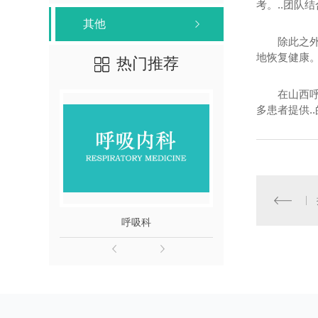
考。..团队
其他
除此之
地恢复健康
热门推荐
在山西呼
多患者提供.
呼吸科
中医