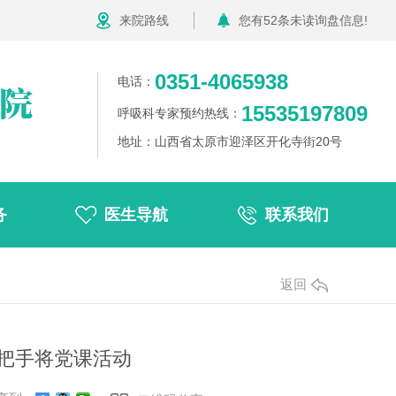
来院路线
您有
52
条未读询盘信息!
0351-4065938
电话：
15535197809
呼吸科专家预约热线：
地址：山西省太原市迎泽区开化寺街20号
务
医生导航
联系我们
返回
一把手将党课活动